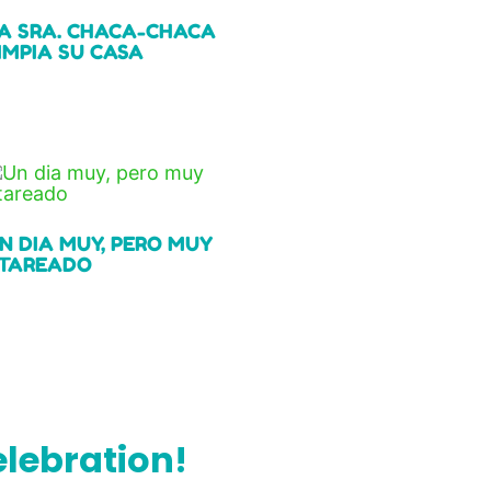
A SRA. CHACA-CHACA
IMPIA SU CASA
ead more
N DIA MUY, PERO MUY
TAREADO
ead more
celebration!