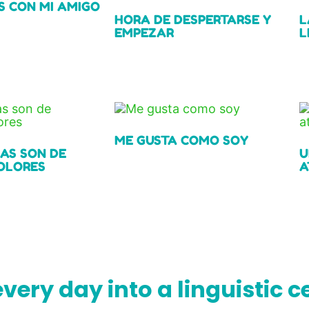
 CON MI AMIGO
HORA DE DESPERTARSE Y
L
EMPEZAR
L
Read more
R
ME GUSTA COMO SOY
IAS SON DE
U
OLORES
A
Read more
R
every day into a linguistic 