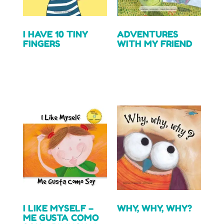
I HAVE 10 TINY
ADVENTURES
FINGERS
WITH MY FRIEND
$
3.99
Read more
Add to cart
I LIKE MYSELF –
WHY, WHY, WHY?
ME GUSTA COMO