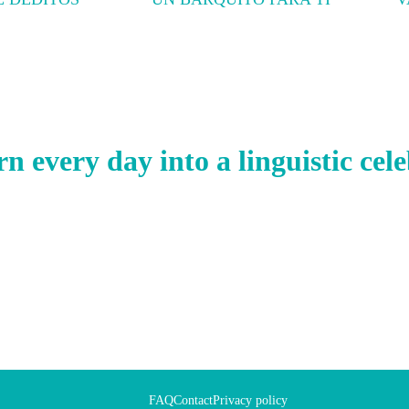
Read more
R
rn every day into a linguistic cel
FAQ
Contact
Privacy policy