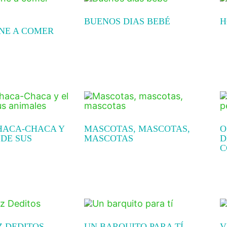
BUENOS DIAS BEBÉ
H
ENE A COMER
Read more
R
CHACA-CHACA Y
MASCOTAS, MASCOTAS,
O
 DE SUS
MASCOTAS
D
C
Read more
R
Z DEDITOS
UN BARQUITO PARA TÍ
V