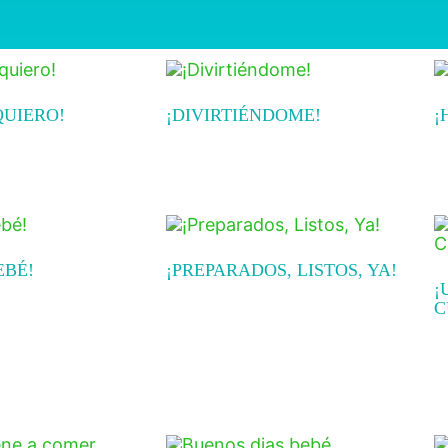
QUIERO!
¡DIVIRTIÉNDOME!
¡
Read more
R
EBÉ!
¡PREPARADOS, LISTOS, YA!
¡
C
Read more
$
A